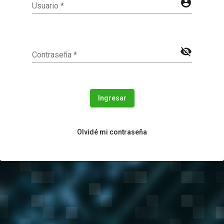
account_circle
Usuario
*
visibility_off
Contraseña
*
Ingresar
Olvidé mi contraseña